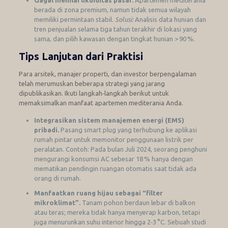
berada di zona premium, namun tidak semua wilayah
memiliki permintaan stabil.
Solusi:
Analisis data hunian dan
tren penjualan selama tiga tahun terakhir di lokasi yang
sama, dan pilih kawasan dengan tingkat hunian > 90 %.
Tips Lanjutan dari Praktisi
Para arsitek, manajer properti, dan investor berpengalaman
telah merumuskan beberapa strategi yang jarang
dipublikasikan. Ikuti langkah‑langkah berikut untuk
memaksimalkan manfaat apartemen mediterania Anda.
Integrasikan sistem manajemen energi (EMS)
pribadi.
Pasang smart plug yang terhubung ke aplikasi
rumah pintar untuk memonitor penggunaan listrik per
peralatan. Contoh: Pada bulan Juli 2024, seorang penghuni
mengurangi konsumsi AC sebesar 18 % hanya dengan
mematikan pendingin ruangan otomatis saat tidak ada
orang di rumah.
Manfaatkan ruang hijau sebagai “filter
mikroklimat”.
Tanam pohon berdaun lebar di balkon
atau teras; mereka tidak hanya menyerap karbon, tetapi
juga menurunkan suhu interior hingga 2‑3 °C. Sebuah studi