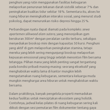
penghuni yang rutin menggunakan fasilitas kebugaran
melaporkan penurunan tekanan darah sistolik sebesar 7 % dan
peningkatan kualitas tidur sekitar 18 %. Sementara itu, akses ke
ruang hiburan meningkatkan interaksi sosial, yang menurut studi
psikolog, dapat menurunkan risiko depresi hingga 25 %.
Perbandingan nyata dapat diamati pada kompleks
sewa
apartemen silkwood alam sutera
, yang menonjolkan gym
berukuran 300 m² dengan peralatan cardio terbaru, sekaligus
menyediakan bioskop mini dengan kapasitas 50 kursi. Penghuni
yang aktif di gym melaporkan peningkatan stamina, tetapi
mereka yang lebih sering mengunjungi bioskop melaporkan
kepuasan emosional yang tinggi setelah menonton film bersama
tetangga. Pilihan mana yang lebih penting sangat tergantung
pada kondisi pribadi masing‑masing: seorang eksekutif yang
menghabiskan waktu lama di kantor mungkin lebih
mengutamakan ruang kebugaran, sementara keluarga muda
mungkin menghargai area hiburan untuk menghabiskan waktu
bersama.
Dalam praktiknya, banyak pengelola properti memadukan
kedua fasilitas untuk menciptakan ekosistem yang holistik.
Contohnya, jadwal kelas pilates di ruang kebugaran sering kali
diikuti dengan sesi pemutaran film dokumenter tentang gaya