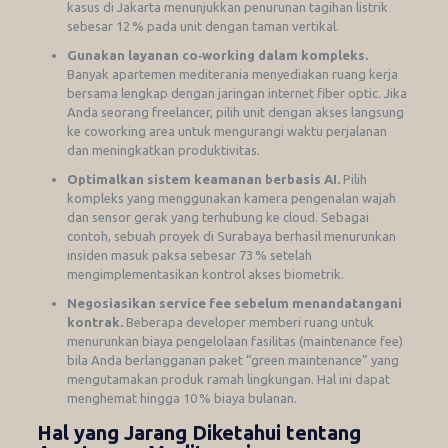
kasus di Jakarta menunjukkan penurunan tagihan listrik
sebesar 12 % pada unit dengan taman vertikal.
Gunakan layanan co‑working dalam kompleks.
Banyak apartemen mediterania menyediakan ruang kerja
bersama lengkap dengan jaringan internet fiber optic. Jika
Anda seorang freelancer, pilih unit dengan akses langsung
ke coworking area untuk mengurangi waktu perjalanan
dan meningkatkan produktivitas.
Optimalkan sistem keamanan berbasis AI.
Pilih
kompleks yang menggunakan kamera pengenalan wajah
dan sensor gerak yang terhubung ke cloud. Sebagai
contoh, sebuah proyek di Surabaya berhasil menurunkan
insiden masuk paksa sebesar 73 % setelah
mengimplementasikan kontrol akses biometrik.
Negosiasikan service fee sebelum menandatangani
kontrak.
Beberapa developer memberi ruang untuk
menurunkan biaya pengelolaan fasilitas (maintenance fee)
bila Anda berlangganan paket “green maintenance” yang
mengutamakan produk ramah lingkungan. Hal ini dapat
menghemat hingga 10 % biaya bulanan.
Hal yang Jarang Diketahui tentang