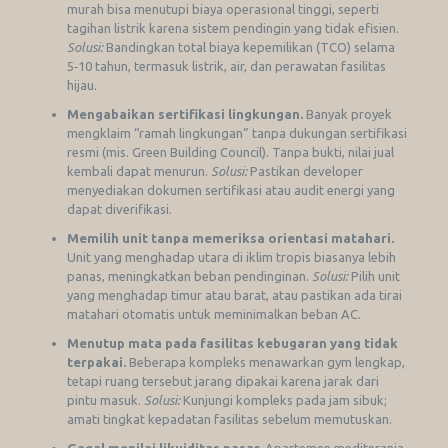
murah bisa menutupi biaya operasional tinggi, seperti
tagihan listrik karena sistem pendingin yang tidak efisien.
Solusi:
Bandingkan total biaya kepemilikan (TCO) selama
5‑10 tahun, termasuk listrik, air, dan perawatan fasilitas
hijau.
Mengabaikan sertifikasi lingkungan.
Banyak proyek
mengklaim “ramah lingkungan” tanpa dukungan sertifikasi
resmi (mis. Green Building Council). Tanpa bukti, nilai jual
kembali dapat menurun.
Solusi:
Pastikan developer
menyediakan dokumen sertifikasi atau audit energi yang
dapat diverifikasi.
Memilih unit tanpa memeriksa orientasi matahari.
Unit yang menghadap utara di iklim tropis biasanya lebih
panas, meningkatkan beban pendinginan.
Solusi:
Pilih unit
yang menghadap timur atau barat, atau pastikan ada tirai
matahari otomatis untuk meminimalkan beban AC.
Menutup mata pada fasilitas kebugaran yang tidak
terpakai.
Beberapa kompleks menawarkan gym lengkap,
tetapi ruang tersebut jarang dipakai karena jarak dari
pintu masuk.
Solusi:
Kunjungi kompleks pada jam sibuk;
amati tingkat kepadatan fasilitas sebelum memutuskan.
Gagal menilai likuiditas pasar.
Apartemen mediterania