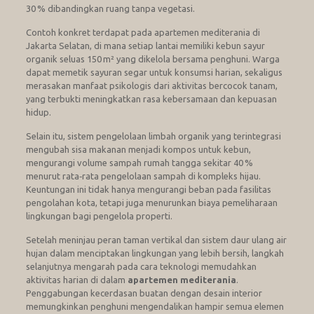
30 % dibandingkan ruang tanpa vegetasi.
Contoh konkret terdapat pada apartemen mediterania di
Jakarta Selatan, di mana setiap lantai memiliki kebun sayur
organik seluas 150 m² yang dikelola bersama penghuni. Warga
dapat memetik sayuran segar untuk konsumsi harian, sekaligus
merasakan manfaat psikologis dari aktivitas bercocok tanam,
yang terbukti meningkatkan rasa kebersamaan dan kepuasan
hidup.
Selain itu, sistem pengelolaan limbah organik yang terintegrasi
mengubah sisa makanan menjadi kompos untuk kebun,
mengurangi volume sampah rumah tangga sekitar 40 %
menurut rata‑rata pengelolaan sampah di kompleks hijau.
Keuntungan ini tidak hanya mengurangi beban pada fasilitas
pengolahan kota, tetapi juga menurunkan biaya pemeliharaan
lingkungan bagi pengelola properti.
Setelah meninjau peran taman vertikal dan sistem daur ulang air
hujan dalam menciptakan lingkungan yang lebih bersih, langkah
selanjutnya mengarah pada cara teknologi memudahkan
aktivitas harian di dalam
apartemen mediterania
.
Penggabungan kecerdasan buatan dengan desain interior
memungkinkan penghuni mengendalikan hampir semua elemen