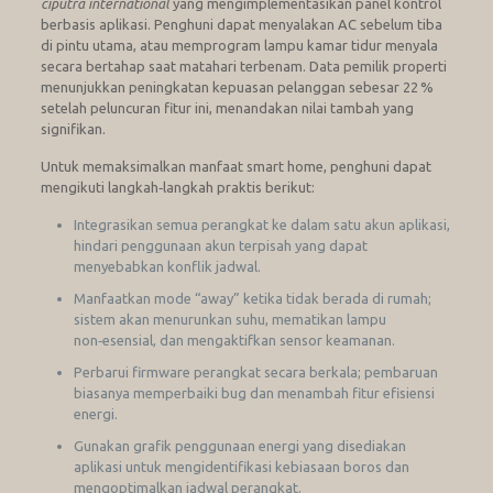
ciputra international
yang mengimplementasikan panel kontrol
berbasis aplikasi. Penghuni dapat menyalakan AC sebelum tiba
di pintu utama, atau memprogram lampu kamar tidur menyala
secara bertahap saat matahari terbenam. Data pemilik properti
menunjukkan peningkatan kepuasan pelanggan sebesar 22 %
setelah peluncuran fitur ini, menandakan nilai tambah yang
signifikan.
Untuk memaksimalkan manfaat smart home, penghuni dapat
mengikuti langkah‑langkah praktis berikut:
Integrasikan semua perangkat ke dalam satu akun aplikasi,
hindari penggunaan akun terpisah yang dapat
menyebabkan konflik jadwal.
Manfaatkan mode “away” ketika tidak berada di rumah;
sistem akan menurunkan suhu, mematikan lampu
non‑esensial, dan mengaktifkan sensor keamanan.
Perbarui firmware perangkat secara berkala; pembaruan
biasanya memperbaiki bug dan menambah fitur efisiensi
energi.
Gunakan grafik penggunaan energi yang disediakan
aplikasi untuk mengidentifikasi kebiasaan boros dan
mengoptimalkan jadwal perangkat.