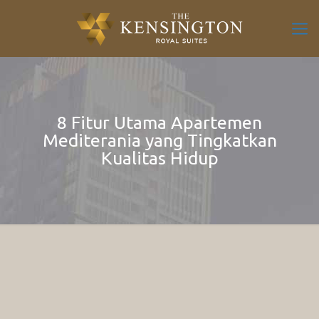
8 Fitur Utama Apartemen
Mediterania yang Tingkatkan
Kualitas Hidup