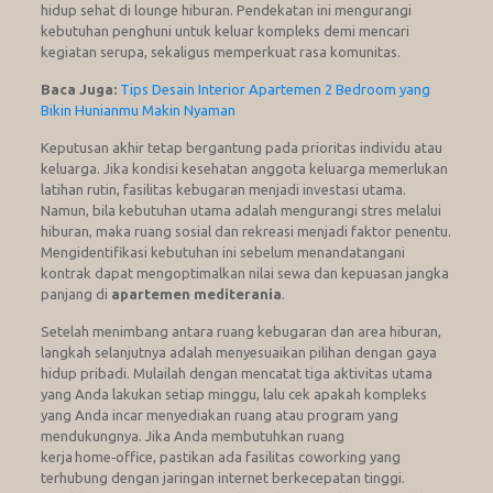
hidup sehat di lounge hiburan. Pendekatan ini mengurangi
kebutuhan penghuni untuk keluar kompleks demi mencari
kegiatan serupa, sekaligus memperkuat rasa komunitas.
Baca Juga:
Tips Desain Interior Apartemen 2 Bedroom yang
Bikin Hunianmu Makin Nyaman
Keputusan akhir tetap bergantung pada prioritas individu atau
keluarga. Jika kondisi kesehatan anggota keluarga memerlukan
latihan rutin, fasilitas kebugaran menjadi investasi utama.
Namun, bila kebutuhan utama adalah mengurangi stres melalui
hiburan, maka ruang sosial dan rekreasi menjadi faktor penentu.
Mengidentifikasi kebutuhan ini sebelum menandatangani
kontrak dapat mengoptimalkan nilai sewa dan kepuasan jangka
panjang di
apartemen mediterania
.
Setelah menimbang antara ruang kebugaran dan area hiburan,
langkah selanjutnya adalah menyesuaikan pilihan dengan gaya
hidup pribadi. Mulailah dengan mencatat tiga aktivitas utama
yang Anda lakukan setiap minggu, lalu cek apakah kompleks
yang Anda incar menyediakan ruang atau program yang
mendukungnya. Jika Anda membutuhkan ruang
kerja home‑office, pastikan ada fasilitas coworking yang
terhubung dengan jaringan internet berkecepatan tinggi.