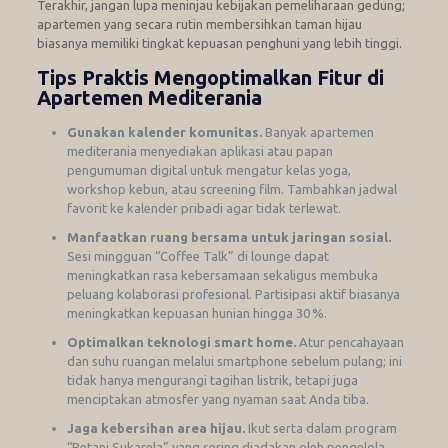
Terakhir, jangan lupa meninjau kebijakan pemeliharaan gedung;
apartemen yang secara rutin membersihkan taman hijau
biasanya memiliki tingkat kepuasan penghuni yang lebih tinggi.
Tips Praktis Mengoptimalkan Fitur di
Apartemen Mediterania
Gunakan kalender komunitas.
Banyak apartemen
mediterania menyediakan aplikasi atau papan
pengumuman digital untuk mengatur kelas yoga,
workshop kebun, atau screening film. Tambahkan jadwal
favorit ke kalender pribadi agar tidak terlewat.
Manfaatkan ruang bersama untuk jaringan sosial.
Sesi mingguan “Coffee Talk” di lounge dapat
meningkatkan rasa kebersamaan sekaligus membuka
peluang kolaborasi profesional. Partisipasi aktif biasanya
meningkatkan kepuasan hunian hingga 30 %.
Optimalkan teknologi smart home.
Atur pencahayaan
dan suhu ruangan melalui smartphone sebelum pulang; ini
tidak hanya mengurangi tagihan listrik, tetapi juga
menciptakan atmosfer yang nyaman saat Anda tiba.
Jaga kebersihan area hijau.
Ikut serta dalam program
“Petani Sukarela” yang sering diadakan oleh pengelola