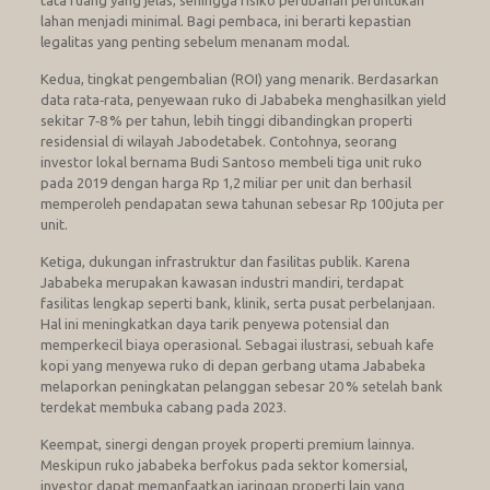
lahan menjadi minimal. Bagi pembaca, ini berarti kepastian
legalitas yang penting sebelum menanam modal.
Kedua, tingkat pengembalian (ROI) yang menarik. Berdasarkan
data rata‑rata, penyewaan ruko di Jababeka menghasilkan yield
sekitar 7‑8 % per tahun, lebih tinggi dibandingkan properti
residensial di wilayah Jabodetabek. Contohnya, seorang
investor lokal bernama Budi Santoso membeli tiga unit ruko
pada 2019 dengan harga Rp 1,2 miliar per unit dan berhasil
memperoleh pendapatan sewa tahunan sebesar Rp 100 juta per
unit.
Ketiga, dukungan infrastruktur dan fasilitas publik. Karena
Jababeka merupakan kawasan industri mandiri, terdapat
fasilitas lengkap seperti bank, klinik, serta pusat perbelanjaan.
Hal ini meningkatkan daya tarik penyewa potensial dan
memperkecil biaya operasional. Sebagai ilustrasi, sebuah kafe
kopi yang menyewa ruko di depan gerbang utama Jababeka
melaporkan peningkatan pelanggan sebesar 20 % setelah bank
terdekat membuka cabang pada 2023.
Keempat, sinergi dengan proyek properti premium lainnya.
Meskipun ruko jababeka berfokus pada sektor komersial,
investor dapat memanfaatkan jaringan properti lain yang