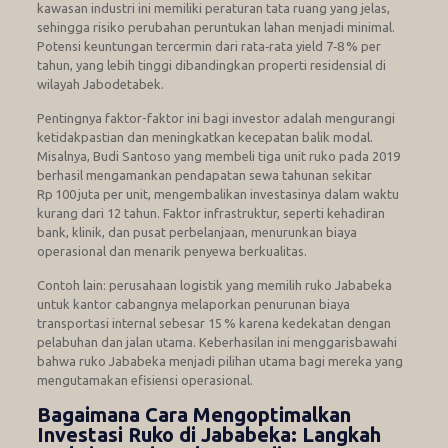
kawasan industri ini memiliki peraturan tata ruang yang jelas,
sehingga risiko perubahan peruntukan lahan menjadi minimal.
Potensi keuntungan tercermin dari rata‑rata yield 7‑8 % per
tahun, yang lebih tinggi dibandingkan properti residensial di
wilayah Jabodetabek.
Pentingnya faktor-faktor ini bagi investor adalah mengurangi
ketidakpastian dan meningkatkan kecepatan balik modal.
Misalnya, Budi Santoso yang membeli tiga unit ruko pada 2019
berhasil mengamankan pendapatan sewa tahunan sekitar
Rp 100 juta per unit, mengembalikan investasinya dalam waktu
kurang dari 12 tahun. Faktor infrastruktur, seperti kehadiran
bank, klinik, dan pusat perbelanjaan, menurunkan biaya
operasional dan menarik penyewa berkualitas.
Contoh lain: perusahaan logistik yang memilih ruko Jababeka
untuk kantor cabangnya melaporkan penurunan biaya
transportasi internal sebesar 15 % karena kedekatan dengan
pelabuhan dan jalan utama. Keberhasilan ini menggarisbawahi
bahwa ruko Jababeka menjadi pilihan utama bagi mereka yang
mengutamakan efisiensi operasional.
Bagaimana Cara Mengoptimalkan
Investasi Ruko di Jababeka: Langkah