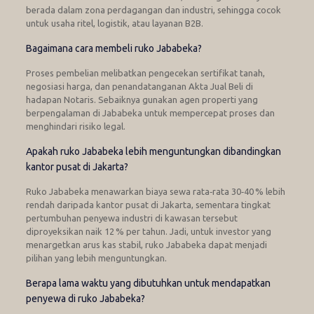
berada dalam zona perdagangan dan industri, sehingga cocok
untuk usaha ritel, logistik, atau layanan B2B.
Bagaimana cara membeli ruko Jababeka?
Proses pembelian melibatkan pengecekan sertifikat tanah,
negosiasi harga, dan penandatanganan Akta Jual Beli di
hadapan Notaris. Sebaiknya gunakan agen properti yang
berpengalaman di Jababeka untuk mempercepat proses dan
menghindari risiko legal.
Apakah ruko Jababeka lebih menguntungkan dibandingkan
kantor pusat di Jakarta?
Ruko Jababeka menawarkan biaya sewa rata‑rata 30‑40 % lebih
rendah daripada kantor pusat di Jakarta, sementara tingkat
pertumbuhan penyewa industri di kawasan tersebut
diproyeksikan naik 12 % per tahun. Jadi, untuk investor yang
menargetkan arus kas stabil, ruko Jababeka dapat menjadi
pilihan yang lebih menguntungkan.
Berapa lama waktu yang dibutuhkan untuk mendapatkan
penyewa di ruko Jababeka?