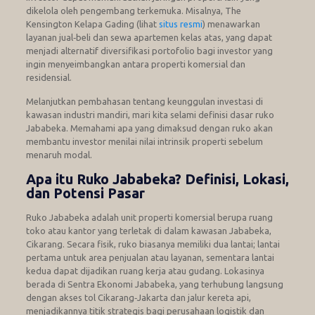
dikelola oleh pengembang terkemuka. Misalnya, The
Kensington Kelapa Gading (lihat
situs resmi
) menawarkan
layanan jual‑beli dan sewa apartemen kelas atas, yang dapat
menjadi alternatif diversifikasi portofolio bagi investor yang
ingin menyeimbangkan antara properti komersial dan
residensial.
Melanjutkan pembahasan tentang keunggulan investasi di
kawasan industri mandiri, mari kita selami definisi dasar ruko
Jababeka. Memahami apa yang dimaksud dengan ruko akan
membantu investor menilai nilai intrinsik properti sebelum
menaruh modal.
Apa itu Ruko Jababeka? Definisi, Lokasi,
dan Potensi Pasar
Ruko Jababeka adalah unit properti komersial berupa ruang
toko atau kantor yang terletak di dalam kawasan Jababeka,
Cikarang. Secara fisik, ruko biasanya memiliki dua lantai; lantai
pertama untuk area penjualan atau layanan, sementara lantai
kedua dapat dijadikan ruang kerja atau gudang. Lokasinya
berada di Sentra Ekonomi Jababeka, yang terhubung langsung
dengan akses tol Cikarang‑Jakarta dan jalur kereta api,
menjadikannya titik strategis bagi perusahaan logistik dan