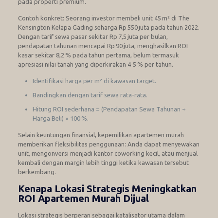
pada properti premium.
Contoh konkret: Seorang investor membeli unit 45 m² di The
Kensington Kelapa Gading seharga Rp 550 juta pada tahun 2022.
Dengan tarif sewa pasar sekitar Rp 7,5 juta per bulan,
pendapatan tahunan mencapai Rp 90 juta, menghasilkan ROI
kasar sekitar 8,2 % pada tahun pertama, belum termasuk
apresiasi nilai tanah yang diperkirakan 4‑5 % per tahun.
Identifikasi harga per m² di kawasan target.
Bandingkan dengan tarif sewa rata-rata.
Hitung ROI sederhana = (Pendapatan Sewa Tahunan ÷
Harga Beli) × 100 %.
Selain keuntungan finansial, kepemilikan apartemen murah
memberikan fleksibilitas penggunaan: Anda dapat menyewakan
unit, mengonversi menjadi kantor coworking kecil, atau menjual
kembali dengan margin lebih tinggi ketika kawasan tersebut
berkembang.
Kenapa Lokasi Strategis Meningkatkan
ROI Apartemen Murah Dijual
Lokasi strategis berperan sebagai katalisator utama dalam