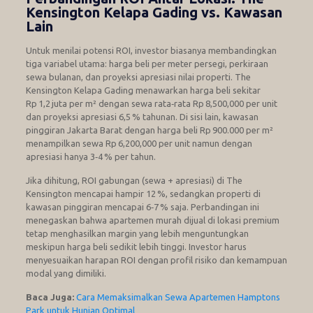
Kensington Kelapa Gading vs. Kawasan
Lain
Untuk menilai potensi ROI, investor biasanya membandingkan
tiga variabel utama: harga beli per meter persegi, perkiraan
sewa bulanan, dan proyeksi apresiasi nilai properti. The
Kensington Kelapa Gading menawarkan harga beli sekitar
Rp 1,2 juta per m² dengan sewa rata‑rata Rp 8,500,000 per unit
dan proyeksi apresiasi 6,5 % tahunan. Di sisi lain, kawasan
pinggiran Jakarta Barat dengan harga beli Rp 900.000 per m²
menampilkan sewa Rp 6,200,000 per unit namun dengan
apresiasi hanya 3‑4 % per tahun.
Jika dihitung, ROI gabungan (sewa + apresiasi) di The
Kensington mencapai hampir 12 %, sedangkan properti di
kawasan pinggiran mencapai 6‑7 % saja. Perbandingan ini
menegaskan bahwa apartemen murah dijual di lokasi premium
tetap menghasilkan margin yang lebih menguntungkan
meskipun harga beli sedikit lebih tinggi. Investor harus
menyesuaikan harapan ROI dengan profil risiko dan kemampuan
modal yang dimiliki.
Baca Juga:
Cara Memaksimalkan Sewa Apartemen Hamptons
Park untuk Hunian Optimal