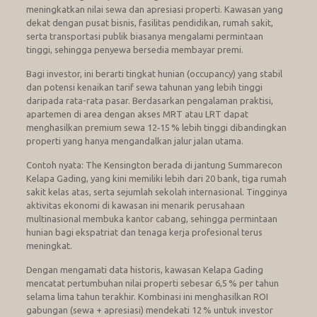
meningkatkan nilai sewa dan apresiasi properti. Kawasan yang
dekat dengan pusat bisnis, fasilitas pendidikan, rumah sakit,
serta transportasi publik biasanya mengalami permintaan
tinggi, sehingga penyewa bersedia membayar premi.
Bagi investor, ini berarti tingkat hunian (occupancy) yang stabil
dan potensi kenaikan tarif sewa tahunan yang lebih tinggi
daripada rata-rata pasar. Berdasarkan pengalaman praktisi,
apartemen di area dengan akses MRT atau LRT dapat
menghasilkan premium sewa 12‑15 % lebih tinggi dibandingkan
properti yang hanya mengandalkan jalur jalan utama.
Contoh nyata: The Kensington berada di jantung Summarecon
Kelapa Gading, yang kini memiliki lebih dari 20 bank, tiga rumah
sakit kelas atas, serta sejumlah sekolah internasional. Tingginya
aktivitas ekonomi di kawasan ini menarik perusahaan
multinasional membuka kantor cabang, sehingga permintaan
hunian bagi ekspatriat dan tenaga kerja profesional terus
meningkat.
Dengan mengamati data historis, kawasan Kelapa Gading
mencatat pertumbuhan nilai properti sebesar 6,5 % per tahun
selama lima tahun terakhir. Kombinasi ini menghasilkan ROI
gabungan (sewa + apresiasi) mendekati 12 % untuk investor