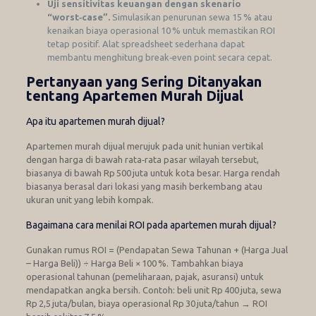
Uji sensitivitas keuangan dengan skenario
“worst‑case”.
Simulasikan penurunan sewa 15 % atau
kenaikan biaya operasional 10 % untuk memastikan ROI
tetap positif. Alat spreadsheet sederhana dapat
membantu menghitung break‑even point secara cepat.
Pertanyaan yang Sering Ditanyakan
tentang Apartemen Murah Dijual
Apa itu apartemen murah dijual?
Apartemen murah dijual merujuk pada unit hunian vertikal
dengan harga di bawah rata‑rata pasar wilayah tersebut,
biasanya di bawah Rp 500 juta untuk kota besar. Harga rendah
biasanya berasal dari lokasi yang masih berkembang atau
ukuran unit yang lebih kompak.
Bagaimana cara menilai ROI pada apartemen murah dijual?
Gunakan rumus ROI = (Pendapatan Sewa Tahunan + (Harga Jual
– Harga Beli)) ÷ Harga Beli × 100 %. Tambahkan biaya
operasional tahunan (pemeliharaan, pajak, asuransi) untuk
mendapatkan angka bersih. Contoh: beli unit Rp 400 juta, sewa
Rp 2,5 juta/bulan, biaya operasional Rp 30 juta/tahun → ROI