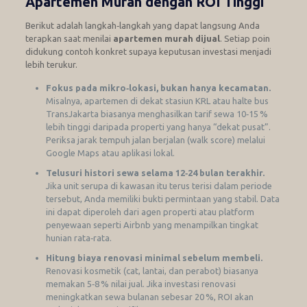
Apartemen Murah dengan ROI Tinggi
Berikut adalah langkah‑langkah yang dapat langsung Anda
terapkan saat menilai
apartemen murah dijual
. Setiap poin
didukung contoh konkret supaya keputusan investasi menjadi
lebih terukur.
Fokus pada mikro‑lokasi, bukan hanya kecamatan.
Misalnya, apartemen di dekat stasiun KRL atau halte bus
TransJakarta biasanya menghasilkan tarif sewa 10‑15 %
lebih tinggi daripada properti yang hanya “dekat pusat”.
Periksa jarak tempuh jalan berjalan (walk score) melalui
Google Maps atau aplikasi lokal.
Telusuri histori sewa selama 12‑24 bulan terakhir.
Jika unit serupa di kawasan itu terus terisi dalam periode
tersebut, Anda memiliki bukti permintaan yang stabil. Data
ini dapat diperoleh dari agen properti atau platform
penyewaan seperti Airbnb yang menampilkan tingkat
hunian rata‑rata.
Hitung biaya renovasi minimal sebelum membeli.
Renovasi kosmetik (cat, lantai, dan perabot) biasanya
memakan 5‑8 % nilai jual. Jika investasi renovasi
meningkatkan sewa bulanan sebesar 20 %, ROI akan