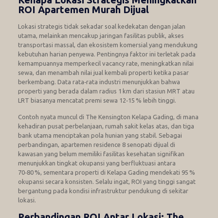
ROI Apartemen Murah Dijual
Lokasi strategis tidak sekadar soal kedekatan dengan jalan
utama, melainkan mencakup jaringan fasilitas publik, akses
transportasi massal, dan ekosistem komersial yang mendukung
kebutuhan harian penyewa. Pentingnya faktor ini terletak pada
kemampuannya memperkecil vacancy rate, meningkatkan nilai
sewa, dan menambah nilai jual kembali properti ketika pasar
berkembang. Data rata‑rata industri menunjukkan bahwa
properti yang berada dalam radius 1 km dari stasiun MRT atau
LRT biasanya mencatat premi sewa 12‑15 % lebih tinggi.
Contoh nyata muncul di The Kensington Kelapa Gading, di mana
kehadiran pusat perbelanjaan, rumah sakit kelas atas, dan tiga
bank utama menciptakan pola hunian yang stabil. Sebagai
perbandingan, apartemen residence 8 senopati dijual di
kawasan yang belum memiliki fasilitas kesehatan signifikan
menunjukkan tingkat okupansi yang berfluktuasi antara
70‑80 %, sementara properti di Kelapa Gading mendekati 95 %
okupansi secara konsisten. Selalu ingat, ROI yang tinggi sangat
bergantung pada kondisi infrastruktur pendukung di sekitar
lokasi.
Perbandingan ROI Antar Lokasi: The