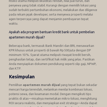
Risiko utama meliputi likuiditas rendah, nilai jual turun, dan
penyewa yang tidak stabil. Kurangi dengan memilih lokasi yang
sudah terbukti pertumbuhan ekonomi, melakukan due diligence
pada rekam jejak developer, serta menyewa properti melalui
agen terpercaya yang dapat menjamin pembayaran tepat
waktu.
Apakah ada program bantuan kredit bank untuk pembelian
apartemen murah dijual?
Beberapa bank, termasuk Bank Mandiri dan BRI, menawarkan
KPR khusus untuk properti di bawah Rp 500 juta dengan DP
minimum 10 %. Syarat utama meliputi riwayat kredit bersih,
penghasilan tetap, dan sertifikat hak milik yang jelas. Pastikan
Anda menyiapkan dokumen pendukung seperti slip gaji, NPWP,
dan KTP.
Kesimpulan
Pemilihan
apartemen murah dijual
yang tepat bukan sekadar
mencari harga terendah, melainkan menilai kombinasi lokasi,
potensi sewa, dan keamanan modal. Dengan mengikuti tips
praktis di atas—misalnya memetakan mikro‑lokasi, menghitung
ROI secara realistis, dan menyiapkan exit strategy—Anda dapat