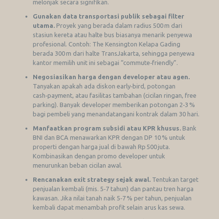
melonjak secara signifikan.
Gunakan data transportasi publik sebagai filter
utama.
Proyek yang berada dalam radius 500 m dari
stasiun kereta atau halte bus biasanya menarik penyewa
profesional. Contoh: The Kensington Kelapa Gading
berada 300 m dari halte TransJakarta, sehingga penyewa
kantor memilih unit ini sebagai “commute‑friendly”.
Negosiasikan harga dengan developer atau agen.
Tanyakan apakah ada diskon early‑bird, potongan
cash‑payment, atau fasilitas tambahan (cicilan ringan, free
parking). Banyak developer memberikan potongan 2‑3 %
bagi pembeli yang menandatangani kontrak dalam 30 hari.
Manfaatkan program subsidi atau KPR khusus.
Bank
BNI dan BCA menawarkan KPR dengan DP 10 % untuk
properti dengan harga jual di bawah Rp 500 juta.
Kombinasikan dengan promo developer untuk
menurunkan beban cicilan awal.
Rencanakan exit strategy sejak awal.
Tentukan target
penjualan kembali (mis. 5‑7 tahun) dan pantau tren harga
kawasan. Jika nilai tanah naik 5‑7 % per tahun, penjualan
kembali dapat menambah profit selain arus kas sewa.