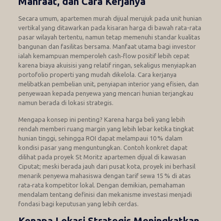
Manfaat, dan Cara Kerjanya
Secara umum, apartemen murah dijual merujuk pada unit hunian
vertikal yang ditawarkan pada kisaran harga di bawah rata-rata
pasar wilayah tertentu, namun tetap memenuhi standar kualitas
bangunan dan fasilitas bersama. Manfaat utama bagi investor
ialah kemampuan memperoleh cash‑flow positif lebih cepat
karena biaya akuisisi yang relatif ringan, sekaligus menyiapkan
portofolio properti yang mudah dikelola. Cara kerjanya
melibatkan pembelian unit, penyiapan interior yang efisien, dan
penyewaan kepada penyewa yang mencari hunian terjangkau
namun berada di lokasi strategis.
Mengapa konsep ini penting? Karena harga beli yang lebih
rendah memberi ruang margin yang lebih lebar ketika tingkat
hunian tinggi, sehingga ROI dapat melampaui 10 % dalam
kondisi pasar yang menguntungkan. Contoh konkret dapat
dilihat pada proyek St Moritz apartemen dijual di kawasan
Ciputat; meski berada jauh dari pusat kota, proyek ini berhasil
menarik penyewa mahasiswa dengan tarif sewa 15 % di atas
rata‑rata kompetitor lokal. Dengan demikian, pemahaman
mendalam tentang definisi dan mekanisme investasi menjadi
fondasi bagi keputusan yang lebih cerdas.
Kenapa Lokasi Strategis Meningkatkan