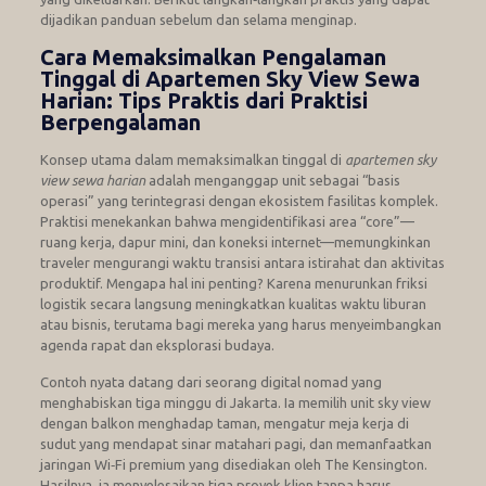
dijadikan panduan sebelum dan selama menginap.
Cara Memaksimalkan Pengalaman
Tinggal di Apartemen Sky View Sewa
Harian: Tips Praktis dari Praktisi
Berpengalaman
Konsep utama dalam memaksimalkan tinggal di
apartemen sky
view sewa harian
adalah menganggap unit sebagai “basis
operasi” yang terintegrasi dengan ekosistem fasilitas komplek.
Praktisi menekankan bahwa mengidentifikasi area “core”—
ruang kerja, dapur mini, dan koneksi internet—memungkinkan
traveler mengurangi waktu transisi antara istirahat dan aktivitas
produktif. Mengapa hal ini penting? Karena menurunkan friksi
logistik secara langsung meningkatkan kualitas waktu liburan
atau bisnis, terutama bagi mereka yang harus menyeimbangkan
agenda rapat dan eksplorasi budaya.
Contoh nyata datang dari seorang digital nomad yang
menghabiskan tiga minggu di Jakarta. Ia memilih unit sky view
dengan balkon menghadap taman, mengatur meja kerja di
sudut yang mendapat sinar matahari pagi, dan memanfaatkan
jaringan Wi‑Fi premium yang disediakan oleh The Kensington.
Hasilnya, ia menyelesaikan tiga proyek klien tanpa harus