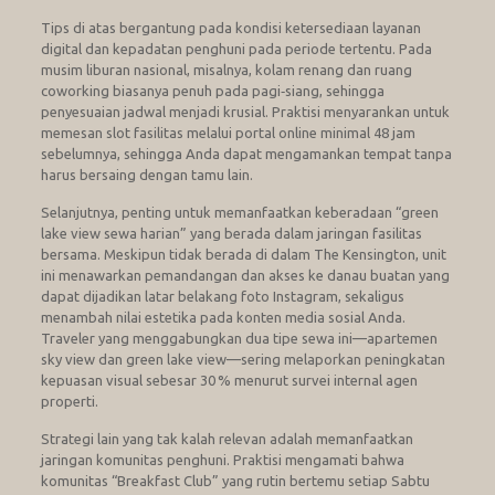
Tips di atas bergantung pada kondisi ketersediaan layanan
digital dan kepadatan penghuni pada periode tertentu. Pada
musim liburan nasional, misalnya, kolam renang dan ruang
coworking biasanya penuh pada pagi‑siang, sehingga
penyesuaian jadwal menjadi krusial. Praktisi menyarankan untuk
memesan slot fasilitas melalui portal online minimal 48 jam
sebelumnya, sehingga Anda dapat mengamankan tempat tanpa
harus bersaing dengan tamu lain.
Selanjutnya, penting untuk memanfaatkan keberadaan “green
lake view sewa harian” yang berada dalam jaringan fasilitas
bersama. Meskipun tidak berada di dalam The Kensington, unit
ini menawarkan pemandangan dan akses ke danau buatan yang
dapat dijadikan latar belakang foto Instagram, sekaligus
menambah nilai estetika pada konten media sosial Anda.
Traveler yang menggabungkan dua tipe sewa ini—apartemen
sky view dan green lake view—sering melaporkan peningkatan
kepuasan visual sebesar 30 % menurut survei internal agen
properti.
Strategi lain yang tak kalah relevan adalah memanfaatkan
jaringan komunitas penghuni. Praktisi mengamati bahwa
komunitas “Breakfast Club” yang rutin bertemu setiap Sabtu