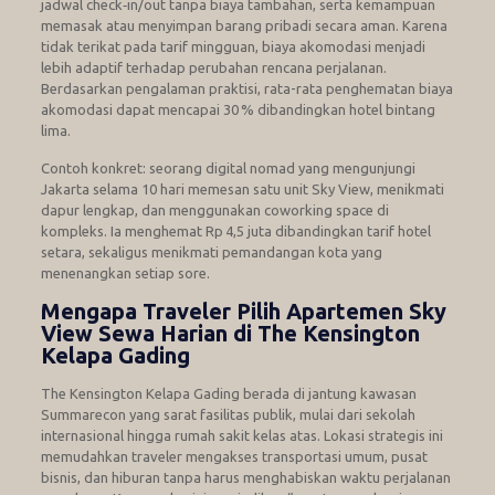
jadwal check‑in/out tanpa biaya tambahan, serta kemampuan
memasak atau menyimpan barang pribadi secara aman. Karena
tidak terikat pada tarif mingguan, biaya akomodasi menjadi
lebih adaptif terhadap perubahan rencana perjalanan.
Berdasarkan pengalaman praktisi, rata-rata penghematan biaya
akomodasi dapat mencapai 30 % dibandingkan hotel bintang
lima.
Contoh konkret: seorang digital nomad yang mengunjungi
Jakarta selama 10 hari memesan satu unit Sky View, menikmati
dapur lengkap, dan menggunakan coworking space di
kompleks. Ia menghemat Rp 4,5 juta dibandingkan tarif hotel
setara, sekaligus menikmati pemandangan kota yang
menenangkan setiap sore.
Mengapa Traveler Pilih Apartemen Sky
View Sewa Harian di The Kensington
Kelapa Gading
The Kensington Kelapa Gading berada di jantung kawasan
Summarecon yang sarat fasilitas publik, mulai dari sekolah
internasional hingga rumah sakit kelas atas. Lokasi strategis ini
memudahkan traveler mengakses transportasi umum, pusat
bisnis, dan hiburan tanpa harus menghabiskan waktu perjalanan