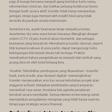
pagi di lounge bersama menjadi ajang bertukar kartu nama,
rekomendasi restoran, dan bahkan peluang kolaborasi bisnis.
Dengan hadir secara aktif, traveler tidak hanya memperluas
jaringan, tetapi juga memperoleh insight lokal yang tidak
tersedia di panduan wisata mainstream.
Sementara itu, aspek keamanan tetap menjadi prioritas.
Apartemen sky view sewa harian biasanya dilengkapi dengan
sistem CCTV 24 jam, kontrol akses biometrik, dan petugas
keamanan yang berpatroli. Memahami prosedur darurat, seperti
titik kumpul evakuasi di area parkir, dapat mengurangi risiko
kebingungan bila terjadi situasi tak terduga. Praktisi
menekankan bahwa pengetahuan ini menjadi nilai tambah yang
jarang disorot oleh hotel bintang lima.
Terakhir, fleksibilitas pembayaran yang ditawarkan—transfer
bank, kartu kredit, atau dompet digital—memungkinkan
traveler menyesuaikan arus kas sesuai kebutuhan proyek atau
anggaran pribadi. Kebijakan pembatalan yang transparan
menambah rasa aman, terutama bila agenda perjalanan
berubah secara mendadak. Semua elemen ini bersinergi untuk
menciptakan pengalaman menginap yang tidak hanya nyaman,
tetapi juga strategis secara finansial.