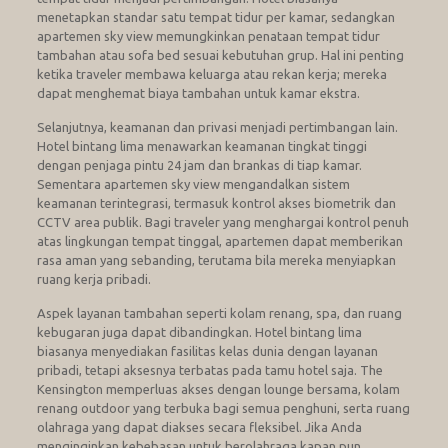
menetapkan standar satu tempat tidur per kamar, sedangkan
apartemen sky view memungkinkan penataan tempat tidur
tambahan atau sofa bed sesuai kebutuhan grup. Hal ini penting
ketika traveler membawa keluarga atau rekan kerja; mereka
dapat menghemat biaya tambahan untuk kamar ekstra.
Selanjutnya, keamanan dan privasi menjadi pertimbangan lain.
Hotel bintang lima menawarkan keamanan tingkat tinggi
dengan penjaga pintu 24 jam dan brankas di tiap kamar.
Sementara apartemen sky view mengandalkan sistem
keamanan terintegrasi, termasuk kontrol akses biometrik dan
CCTV area publik. Bagi traveler yang menghargai kontrol penuh
atas lingkungan tempat tinggal, apartemen dapat memberikan
rasa aman yang sebanding, terutama bila mereka menyiapkan
ruang kerja pribadi.
Aspek layanan tambahan seperti kolam renang, spa, dan ruang
kebugaran juga dapat dibandingkan. Hotel bintang lima
biasanya menyediakan fasilitas kelas dunia dengan layanan
pribadi, tetapi aksesnya terbatas pada tamu hotel saja. The
Kensington memperluas akses dengan lounge bersama, kolam
renang outdoor yang terbuka bagi semua penghuni, serta ruang
olahraga yang dapat diakses secara fleksibel. Jika Anda
menginginkan kebebasan untuk berolahraga kapan pun,