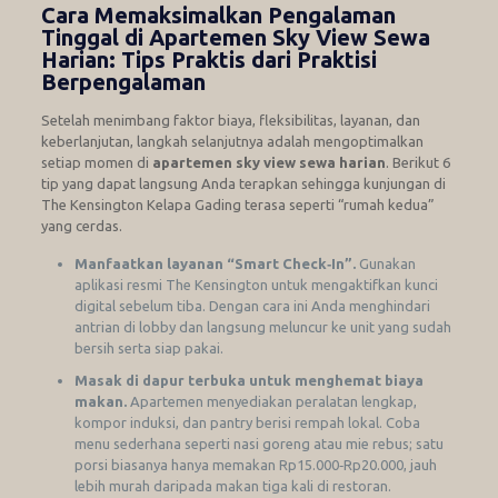
Cara Memaksimalkan Pengalaman
Tinggal di Apartemen Sky View Sewa
Harian: Tips Praktis dari Praktisi
Berpengalaman
Setelah menimbang faktor biaya, fleksibilitas, layanan, dan
keberlanjutan, langkah selanjutnya adalah mengoptimalkan
setiap momen di
apartemen sky view sewa harian
. Berikut 6
tip yang dapat langsung Anda terapkan sehingga kunjungan di
The Kensington Kelapa Gading terasa seperti “rumah kedua”
yang cerdas.
Manfaatkan layanan “Smart Check‑In”.
Gunakan
aplikasi resmi The Kensington untuk mengaktifkan kunci
digital sebelum tiba. Dengan cara ini Anda menghindari
antrian di lobby dan langsung meluncur ke unit yang sudah
bersih serta siap pakai.
Masak di dapur terbuka untuk menghemat biaya
makan.
Apartemen menyediakan peralatan lengkap,
kompor induksi, dan pantry berisi rempah lokal. Coba
menu sederhana seperti nasi goreng atau mie rebus; satu
porsi biasanya hanya memakan Rp15.000‑Rp20.000, jauh
lebih murah daripada makan tiga kali di restoran.