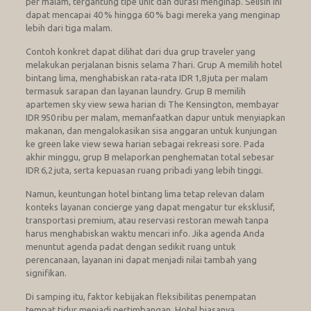
per malam, tergantung tipe unit dan durasi menginap. Selisih ini
dapat mencapai 40 % hingga 60 % bagi mereka yang menginap
lebih dari tiga malam.
Contoh konkret dapat dilihat dari dua grup traveler yang
melakukan perjalanan bisnis selama 7 hari. Grup A memilih hotel
bintang lima, menghabiskan rata‑rata IDR 1,8 juta per malam
termasuk sarapan dan layanan laundry. Grup B memilih
apartemen sky view sewa harian di The Kensington, membayar
IDR 950 ribu per malam, memanfaatkan dapur untuk menyiapkan
makanan, dan mengalokasikan sisa anggaran untuk kunjungan
ke green lake view sewa harian sebagai rekreasi sore. Pada
akhir minggu, grup B melaporkan penghematan total sebesar
IDR 6,2 juta, serta kepuasan ruang pribadi yang lebih tinggi.
Namun, keuntungan hotel bintang lima tetap relevan dalam
konteks layanan concierge yang dapat mengatur tur eksklusif,
transportasi premium, atau reservasi restoran mewah tanpa
harus menghabiskan waktu mencari info. Jika agenda Anda
menuntut agenda padat dengan sedikit ruang untuk
perencanaan, layanan ini dapat menjadi nilai tambah yang
signifikan.
Di samping itu, faktor kebijakan fleksibilitas penempatan
tempat tidur menjadi pertimbangan. Hotel biasanya