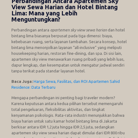
Perbandingan Antara Apartemen Sky
View Sewa Harian dan Hotel Bintang
Lima: Mana yang Lebih
Menguntungkan?
Perbandingan antara
apartemen sky view sewa harian
dan hotel
bintang lima biasanya berpusat pada tiga dimensi: biaya,
kebebasan ruang, serta layanan tambahan. Secara konsep, hotel
bintang lima menonjolkan layanan “all‑inclusive” yang meliputi
housekeeping harian, restoran fine‑dining, dan spa. Di sisi lain,
apartemen sky view menawarkan ruang pribadi yang lebih luas,
dapur lengkap, dan kesempatan untuk mengatur jadwal sendiri
tanpa terikat pada standar layanan hotel.
Baca Juga:
Harga Sewa, Fasilitas, dan ROI Apartemen Sahid
Residence: Data Terbaru
Mengapa perbandingan ini penting bagi traveler modern?
Karena keputusan antara kedua pilihan tersebut memengaruhi
total pengeluaran, fleksibilitas aktivitas, dan tingkat
kenyamanan psikologis. Rata-rata industri menunjukkan bahwa
biaya harian untuk satu kamar hotel bintang lima di Jakarta
berkisar antara IDR 1,2 juta hingga IDR 2,5 juta, sedangkan
apartemen sky view sewa harian dapat dimulai dari IDR 800 ribu