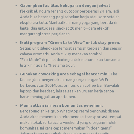
Gabungkan fasilitas kebugaran dengan jadwal
fleksibel.
Kolam renang outdoor beroperasi 24 jam, jadi
Anda bisa berenang pagi sebelum kerja atau sore setelah
eksplorasi kota. Manfaatkan ruang yoga yang berada di
lantai dua untuk sesi singkat 20 menit—cara efektif
mengurangi stres perjalanan.
Ikuti program “Green Lake View” untuk stay‑green.
Setiap unit dilengkapi tempat sampah terpisah dan sensor
cahaya otomatis. Anda cukup menekan tombol
“Eco‑Mode” di panel dinding untuk menurunkan konsumsi
listrik hingga 15 % selama tidur.
Gunakan coworking area sebagai kantor mini.
The
Kensington menyediakan ruang kerja dengan Wi‑Fi
berkecepatan 200 Mbps, printer, dan coffee bar. Bawalah
laptop dan headset, lalu selesaikan urusan kerja tanpa
harus meninggalkan apartemen.
Manfaatkan jaringan komunitas penghuni.
Bergabunglah ke grup WhatsApp resmi penghuni; disana
Anda akan menemukan rekomendasi transportasi, tempat
makan lokal, serta acara weekend yang diorganisir oleh
komunitas. Ini cara cepat menemukan “hidden gems”
Jakarta tanpa menghabiskan waktu mencari sendiri.