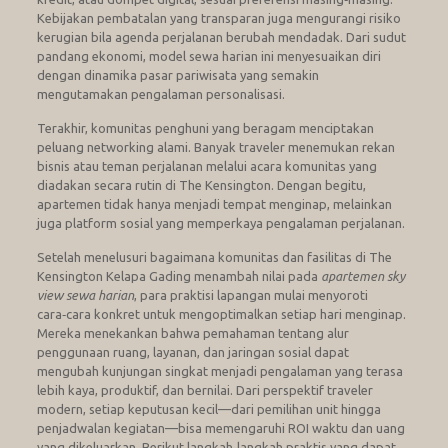
Kebijakan pembatalan yang transparan juga mengurangi risiko
kerugian bila agenda perjalanan berubah mendadak. Dari sudut
pandang ekonomi, model sewa harian ini menyesuaikan diri
dengan dinamika pasar pariwisata yang semakin
mengutamakan pengalaman personalisasi.
Terakhir, komunitas penghuni yang beragam menciptakan
peluang networking alami. Banyak traveler menemukan rekan
bisnis atau teman perjalanan melalui acara komunitas yang
diadakan secara rutin di The Kensington. Dengan begitu,
apartemen tidak hanya menjadi tempat menginap, melainkan
juga platform sosial yang memperkaya pengalaman perjalanan.
Setelah menelusuri bagaimana komunitas dan fasilitas di The
Kensington Kelapa Gading menambah nilai pada
apartemen sky
view sewa harian
, para praktisi lapangan mulai menyoroti
cara‑cara konkret untuk mengoptimalkan setiap hari menginap.
Mereka menekankan bahwa pemahaman tentang alur
penggunaan ruang, layanan, dan jaringan sosial dapat
mengubah kunjungan singkat menjadi pengalaman yang terasa
lebih kaya, produktif, dan bernilai. Dari perspektif traveler
modern, setiap keputusan kecil—dari pemilihan unit hingga
penjadwalan kegiatan—bisa memengaruhi ROI waktu dan uang
yang dikeluarkan. Berikut langkah‑langkah praktis yang dapat