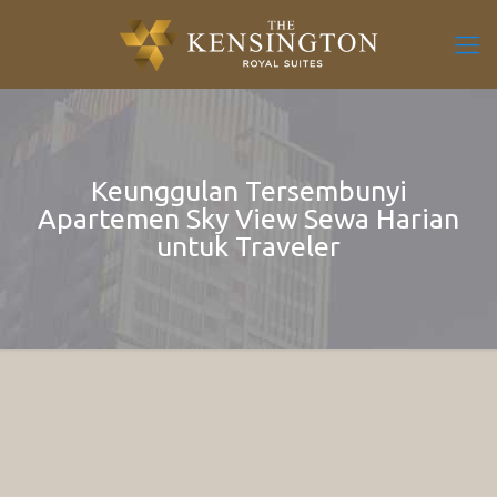
Keunggulan Tersembunyi
Apartemen Sky View Sewa Harian
untuk Traveler