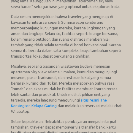
yang lama. Keunggulan ini menjadikan “apartemen sky view
sewa harian” sebagai basis yang optimal untuk eksplorasi kota.
Data umum menunjukkan bahwa traveler yang menginap di
kawasan terintegrasi seperti Summarecon cenderung
memperpanjang kunjungan mereka, karena lingkungan yang
aman dan lengkap. Selain itu, fasilitas seperti lounge bersama,
kolam renang outdoor, dan ruang olahraga memberi nilai
tambah yang tidak selalu tersedia di hotel konvensional. Karena
semua itu berada dalam satu kompleks, biaya tambahan seperti
transportasi lokal dapat berkurang signifikan.
Misalnya, seorang pasangan wisatawan budaya memesan
apartemen Sky View selama 5 malam, kemudian mengunjungi
museum, pasar tradisional, dan restoran lokal yang semua
berjarak kurang dari 10 km. Mereka melaporkan bahwa rasa
“rumah” dan akses mudah ke fasilitas membuat liburan terasa
lebih santai dan produktif. Untuk melihat pilihan unit yang
tersedia, mereka langsung mengunjungi
situs resmi The
Kensington Kelapa Gading
dan melakukan reservasi melalui chat
WhatsApp.
Selain kepraktisan, fleksibilitas pembayaran menjadi nilai jual
tambahan; traveler dapat membayar via transfer bank, kartu
kredit, atau dompet digital, sesuai preferensi masing‑masing.