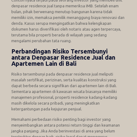
denpasar residence jual tanpa memeriksa IMB. Setelah enam
bulan, pihak berwenang menutup bangunan karena tidak
memiliki izin, memaksa pemilik menanggung biaya renovasi dan
denda. Kasus serupa mengingatkan bahwa kelengkapan
dokumen harus diverifikasi oleh notaris atau agen terpercaya,
terutama bila properti berada di wilayah yang sedang
mengalami perubahan tata ruang.
Perbandingan Risiko Tersembunyi
antara Denpasar Residence Jual dan
Apartemen Lain di Bali
Risiko tersembunyi pada denpasar residence jual meliputi
masalah sertifikat, perizinan, serta kualitas konstruksi yang
dapat berbeda secara signifikan dari apartemen lain di Bali.
Sementara apartemen di kawasan wisata biasanya memiliki
manajemen profesional, properti residence kadang‑kadang
masih dikelola secara pribadi, yang meningkatkan
ketergantungan pada kejujuran penjual.
Memahami perbedaan risiko penting bagi investor yang
menyeimbangkan antara potensi return tinggi dan keamanan
jangka panjang. Jika Anda berinvestasi di area yang belum
terstruktur dengan baik, risiko legal dapat menggerus