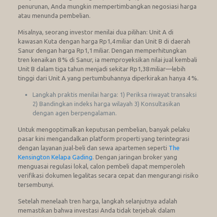
penurunan, Anda mungkin mempertimbangkan negosiasi harga
atau menunda pembelian.
Misalnya, seorang investor menilai dua pilihan: Unit A di
kawasan Kuta dengan harga Rp1,4 miliar dan Unit B di daerah
Sanur dengan harga Rp1,1 miliar. Dengan memperhitungkan
tren kenaikan 8 % di Sanur, ia memproyeksikan nilai jual kembali
Unit B dalam tiga tahun menjadi sekitar Rp1,38 miliar—lebih
tinggi dari Unit A yang pertumbuhannya diperkirakan hanya 4 %.
Langkah praktis menilai harga: 1) Periksa riwayat transaksi
2) Bandingkan indeks harga wilayah 3) Konsultasikan
dengan agen berpengalaman.
Untuk mengoptimalkan keputusan pembelian, banyak pelaku
pasar kini mengandalkan platform properti yang terintegrasi
dengan layanan jual‑beli dan sewa apartemen seperti
The
Kensington Kelapa Gading
. Dengan jaringan broker yang
menguasai regulasi lokal, calon pembeli dapat memperoleh
verifikasi dokumen legalitas secara cepat dan mengurangi risiko
tersembunyi.
Setelah menelaah tren harga, langkah selanjutnya adalah
memastikan bahwa investasi Anda tidak terjebak dalam