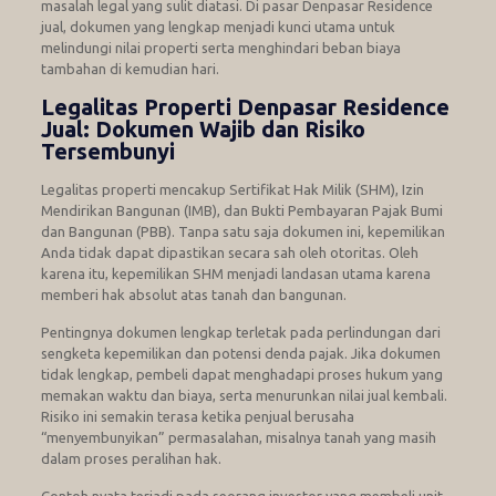
masalah legal yang sulit diatasi. Di pasar Denpasar Residence
jual, dokumen yang lengkap menjadi kunci utama untuk
melindungi nilai properti serta menghindari beban biaya
tambahan di kemudian hari.
Legalitas Properti Denpasar Residence
Jual: Dokumen Wajib dan Risiko
Tersembunyi
Legalitas properti mencakup Sertifikat Hak Milik (SHM), Izin
Mendirikan Bangunan (IMB), dan Bukti Pembayaran Pajak Bumi
dan Bangunan (PBB). Tanpa satu saja dokumen ini, kepemilikan
Anda tidak dapat dipastikan secara sah oleh otoritas. Oleh
karena itu, kepemilikan SHM menjadi landasan utama karena
memberi hak absolut atas tanah dan bangunan.
Pentingnya dokumen lengkap terletak pada perlindungan dari
sengketa kepemilikan dan potensi denda pajak. Jika dokumen
tidak lengkap, pembeli dapat menghadapi proses hukum yang
memakan waktu dan biaya, serta menurunkan nilai jual kembali.
Risiko ini semakin terasa ketika penjual berusaha
“menyembunyikan” permasalahan, misalnya tanah yang masih
dalam proses peralihan hak.
Contoh nyata terjadi pada seorang investor yang membeli unit