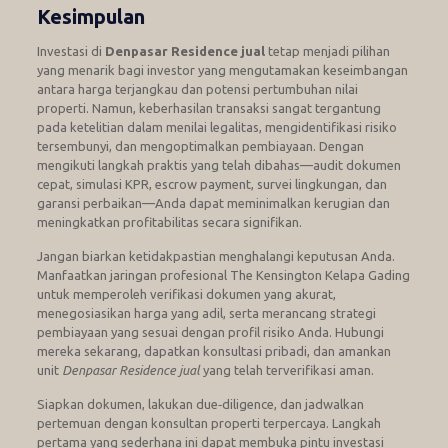
Kesimpulan
Investasi di
Denpasar Residence jual
tetap menjadi pilihan
yang menarik bagi investor yang mengutamakan keseimbangan
antara harga terjangkau dan potensi pertumbuhan nilai
properti. Namun, keberhasilan transaksi sangat tergantung
pada ketelitian dalam menilai legalitas, mengidentifikasi risiko
tersembunyi, dan mengoptimalkan pembiayaan. Dengan
mengikuti langkah praktis yang telah dibahas—audit dokumen
cepat, simulasi KPR, escrow payment, survei lingkungan, dan
garansi perbaikan—Anda dapat meminimalkan kerugian dan
meningkatkan profitabilitas secara signifikan.
Jangan biarkan ketidakpastian menghalangi keputusan Anda.
Manfaatkan jaringan profesional The Kensington Kelapa Gading
untuk memperoleh verifikasi dokumen yang akurat,
menegosiasikan harga yang adil, serta merancang strategi
pembiayaan yang sesuai dengan profil risiko Anda. Hubungi
mereka sekarang, dapatkan konsultasi pribadi, dan amankan
unit
Denpasar Residence jual
yang telah terverifikasi aman.
Siapkan dokumen, lakukan due‑diligence, dan jadwalkan
pertemuan dengan konsultan properti terpercaya. Langkah
pertama yang sederhana ini dapat membuka pintu investasi