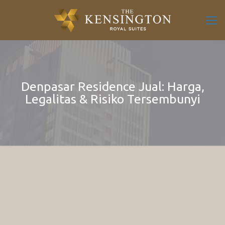
Denpasar Residence Jual: Harga,
Legalitas & Risiko Tersembunyi