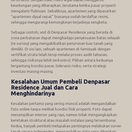
keuntungan yang diharapkan, terutama ketika pasar properti
mengalami fluktuasi. Sebaliknya, apartemen yang dipasarkan
“apartemen dijual cepat” biasanya sudah terdaftar resmi,
sehingga mengurangi kemungkinan terjadinya sengketa.
Sebagai contoh, unit di Denpasar Residence yang berada di
zona perbatasan dapat menghadapi penyesuaian batas wilayah
(re‑survey) yang mengakibatkan penurunan luas tanah yang
dimiliki. Di sisi lain, sebuah apartemen di Seminyak dengan
sertifikat strata telah teruji melalui proses audit tahunan,
sehingga risikonya lebih terkontrol. Pilihan antara keduanya
tergantung kondisi pasar, toleransi risiko, serta strategi
investasi masing‑masing.
Kesalahan Umum Pembeli Denpasar
Residence Jual dan Cara
Menghindarinya
Kesalahan pertama yang sering muncul adalah mengandalkan
foto online tanpa melihat kondisi fisik properti. Foto dapat
menampilkan interior yang rapi, namun tidak mengungkapkan
keretakan struktural atau masalah instalasi yang tersembunyi.
Kedua, banyak pembeli melupakan pentingnya melakukan survei
tanah secara independen, mengandalkan data yang diberikan