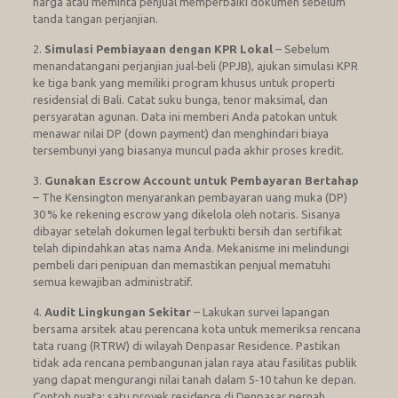
harga atau meminta penjual memperbaiki dokumen sebelum
tanda tangan perjanjian.
2.
Simulasi Pembiayaan dengan KPR Lokal
– Sebelum
menandatangani perjanjian jual‑beli (PPJB), ajukan simulasi KPR
ke tiga bank yang memiliki program khusus untuk properti
residensial di Bali. Catat suku bunga, tenor maksimal, dan
persyaratan agunan. Data ini memberi Anda patokan untuk
menawar nilai DP (down payment) dan menghindari biaya
tersembunyi yang biasanya muncul pada akhir proses kredit.
3.
Gunakan Escrow Account untuk Pembayaran Bertahap
– The Kensington menyarankan pembayaran uang muka (DP)
30 % ke rekening escrow yang dikelola oleh notaris. Sisanya
dibayar setelah dokumen legal terbukti bersih dan sertifikat
telah dipindahkan atas nama Anda. Mekanisme ini melindungi
pembeli dari penipuan dan memastikan penjual mematuhi
semua kewajiban administratif.
4.
Audit Lingkungan Sekitar
– Lakukan survei lapangan
bersama arsitek atau perencana kota untuk memeriksa rencana
tata ruang (RTRW) di wilayah Denpasar Residence. Pastikan
tidak ada rencana pembangunan jalan raya atau fasilitas publik
yang dapat mengurangi nilai tanah dalam 5‑10 tahun ke depan.
Contoh nyata: satu proyek residence di Denpasar pernah