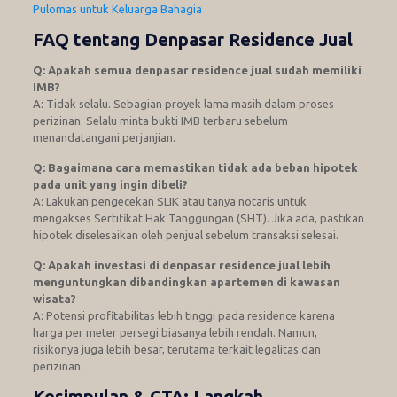
Pulomas untuk Keluarga Bahagia
FAQ tentang Denpasar Residence Jual
Q: Apakah semua denpasar residence jual sudah memiliki
IMB?
A: Tidak selalu. Sebagian proyek lama masih dalam proses
perizinan. Selalu minta bukti IMB terbaru sebelum
menandatangani perjanjian.
Q: Bagaimana cara memastikan tidak ada beban hipotek
pada unit yang ingin dibeli?
A: Lakukan pengecekan SLIK atau tanya notaris untuk
mengakses Sertifikat Hak Tanggungan (SHT). Jika ada, pastikan
hipotek diselesaikan oleh penjual sebelum transaksi selesai.
Q: Apakah investasi di denpasar residence jual lebih
menguntungkan dibandingkan apartemen di kawasan
wisata?
A: Potensi profitabilitas lebih tinggi pada residence karena
harga per meter persegi biasanya lebih rendah. Namun,
risikonya juga lebih besar, terutama terkait legalitas dan
perizinan.
Kesimpulan & CTA: Langkah