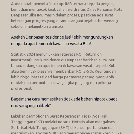
Anda dapat meminta fotokopi IMB terbaru kepada penjual,
kemudian mengecek keabsahannya di situs Dinas Perizinan Kota
Denpasar. Jika IMB masih dalam proses, pastikan ada surat
keterangan progres yang ditandatangani pejabat berwenang
sebelum melanjutkan transaksi.
Apakah Denpasar Residence jual lebih menguntungkan
daripada apartemen di kawasan wisata Bali?
Statistik 2024 menunjukkan rata‑rata ROI (Return on
Investment) untuk residence di Denpasar berkisar 7‑9 % per
tahun, sedangkan apartemen di kawasan wisata seperti Kuta
atau Seminyak biasanya memberikan ROI 5‑6 %. Keuntungan
lebih tinggi berasal dari harga per meter persegi yang lebih
rendah dan permintaan sewa jangka panjang dari pekerja
profesional.
Bagaimana cara memastikan tidak ada beban hipotek pada
unit yang ingin dibeli?
Lakukan permohonan Surat Keterangan Tidak Ada Hak
Tanggungan (SKT) melalui notaris. Notaris akan mengakses
Sertifikat Hak Tanggungan (SHT) di kantor pertanahan dan
mengirimkan laporan SLIK yang menampilkan status kredit. Jika