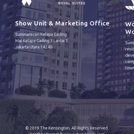
Show Unit & Marketing Office
Wo
Wo
Summarecon Kelapa Gading
Mal Kelapa Gading 3 Lantai 3,
Summ
Jakarta Utara 14240
resi
deve
comp
town
© 2019 The Kensington. All Rights Reserved.