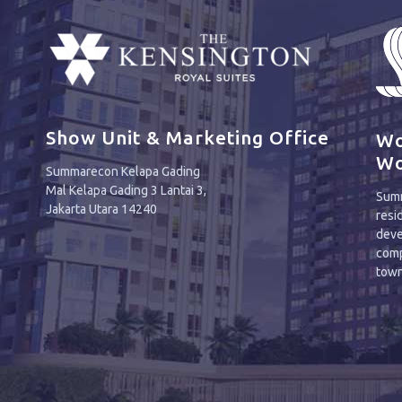
Show Unit & Marketing Office
Wo
Wo
Summarecon Kelapa Gading
Mal Kelapa Gading 3 Lantai 3,
Summ
Jakarta Utara 14240
resi
deve
comp
town