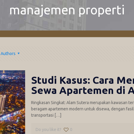
manajemen properti
Authors
Studi Kasus: Cara M
Sewa Apartemen di A
Ringkasan Singkat: Alam Sutera merupakan kawasan ter
beragam apartemen modern untuk disewa, dengan fasilit
transportasi
[…]
Do you like it?
0