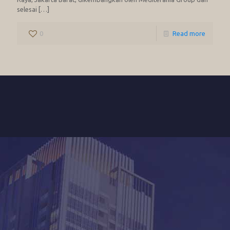
selesai
[…]
0
Read more