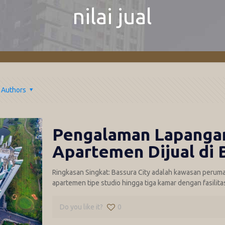
nilai jual
Authors
Pengalaman Lapangan
Apartemen Dijual di 
Ringkasan Singkat: Bassura City adalah kawasan peruma
apartemen tipe studio hingga tiga kamar dengan fasilit
Do you like it?
0