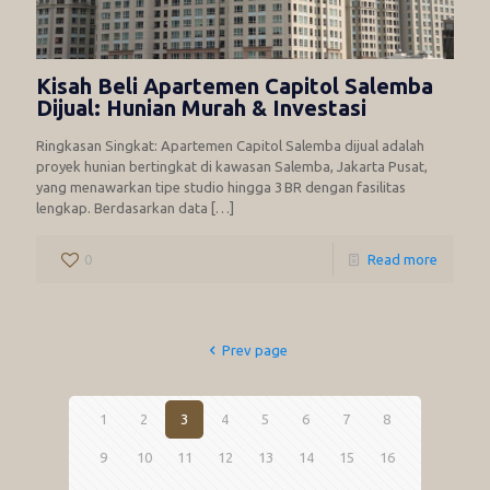
Kisah Beli Apartemen Capitol Salemba
Dijual: Hunian Murah & Investasi
Ringkasan Singkat: Apartemen Capitol Salemba dijual adalah
proyek hunian bertingkat di kawasan Salemba, Jakarta Pusat,
yang menawarkan tipe studio hingga 3 BR dengan fasilitas
lengkap. Berdasarkan data
[…]
0
Read more
Prev page
1
2
3
4
5
6
7
8
9
10
11
12
13
14
15
16